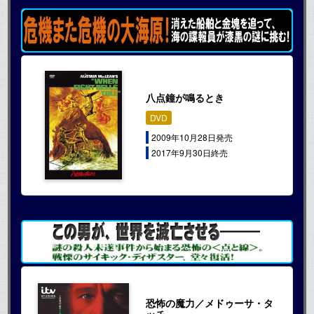
八点鐘が鳴るとき
DVD
2009年10月28日発売
2017年9月30日終売
恐怖の魔力／メドゥーサ・タ
ッチ