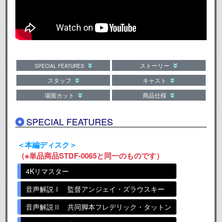
ストーリー
SPECIAL FEATURES
スタッフ
キャスト
場面カット
商品仕様
SPECIAL FEATURES
＜本編ディスク＞
（※単品商品STDF-0065と同一のものです）
4Kリマスター
音声解説Ⅰ 監督アンジェイ・ズラウスキー
音声解説Ⅱ 共同脚本フレデリック・タットン