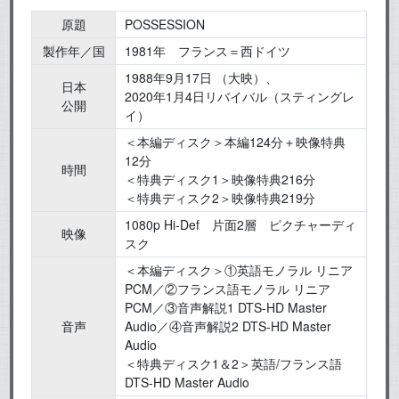
原題
POSSESSION
製作年／国
1981年 フランス＝西ドイツ
1988年9月17日 （大映）、
日本
2020年1月4日リバイバル（スティングレ
公開
イ）
＜本編ディスク＞本編124分＋映像特典
12分
時間
＜特典ディスク1＞映像特典216分
＜特典ディスク2＞映像特典219分
1080p Hi-Def 片面2層 ピクチャーディ
映像
スク
＜本編ディスク＞①英語モノラル リニア
PCM／②フランス語モノラル リニア
PCM／③音声解説1 DTS-HD Master
音声
Audio／④音声解説2 DTS-HD Master
Audio
＜特典ディスク1＆2＞英語/フランス語
DTS-HD Master Audio