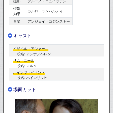
撮影
ブルーノ・ニュイッテン
特殊
カルロ・ランバルディ
効果
音楽
アンジェイ・コジンスキー
キャスト
イザベル・アジャーニ
役名:
アンナ／ヘレン
サム・ニール
役名:
マルク
ハインツ・ベネント
役名:
ハインリッヒ
場面カット